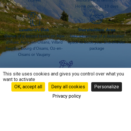
Home delivery : 10 days
Landlord's Club
Shareholders' Area
Owner of a second home on Alpe
Take advantage of a dedicated
d'Huez, Auris-en-Oisans, Villard
space to book your Shareholder
Reculas, Bourg d'Oisans, Oz-en-
package
Oisans or Vaujany
This site uses cookies and gives you control over what you
Environment and CSR
want to activate
The Alpe d'Huez Ski Area is committed to social, economic and
OK, accept all
Deny all cookies
Personalize
environmental issues
Privacy policy