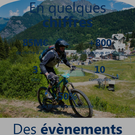
En quelques
chiffres
85
M€
+
800
de chiffre d’affaires
collaborateurs en Oisans
3
10
sites
communes
50
%
de clientèle internationale
Des
évènements