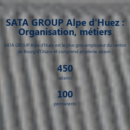
SATA GROUP Alpe d'Huez :
Organisation, métiers
SATA GROUP Alpe d’Huez est le plus gros employeur du canton
de Bourg d’Oisans et comprend en pleine saison :
450
salariés
100
permanents