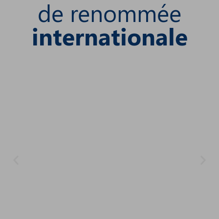
de renommée
internationale
18 - 25 mars 2023 -
Tomorrowland winter
Le plus grand des festivals de musiques
électroniques fait son grand retour à l'Alpe d'Huez !
Les People of Tomorrow retrouveront la
scénographie légendaire et les line-ups d’exception
de Tomorrowland.