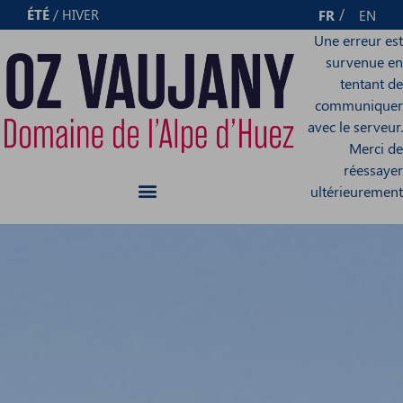
Panneau de gestion des cookies
ÉTÉ
/
HIVER
FR
EN
Une erreur est
survenue en
tentant de
communiquer
avec le serveur.
Merci de
réessayer
ultérieurement