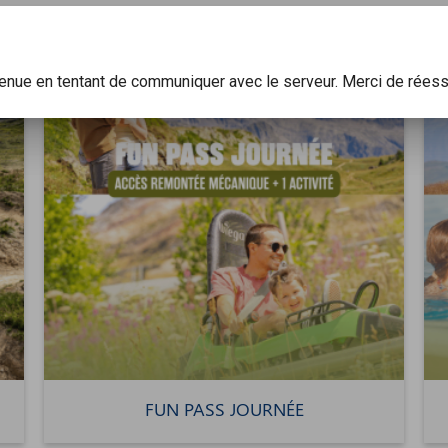
d’Huez, Auris-en-Oisans, Oz 3300, Vaujany, Villard-Recula
venue en tentant de communiquer avec le serveur. Merci de réess
FUN PASS JOURNÉE