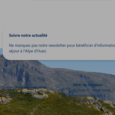
Suivre notre actualité
Ne manquez pas notre newsletter pour bénéficier d’information
séjour à l’Alpe d’Huez.
Délai de livraison
Paiement sécurisé
En station : retrait borne
MasterCard, VISA, CB,
immédiat Livraison à
American Express
domicile : 10 jours