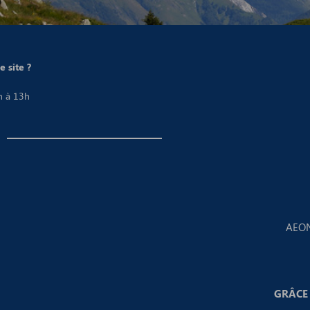
 site ?
h à 13h
AEON
GRÂCE 