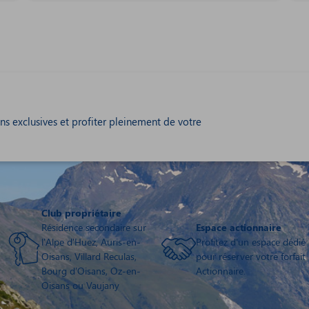
s exclusives et profiter pleinement de votre
Club propriétaire
Résidence secondaire sur
Espace actionnaire
l'Alpe d'Huez, Auris-en-
Profitez d'un espace dédié
Oisans, Villard Reculas,
pour réserver votre forfait
Bourg d'Oisans, Oz-en-
Actionnaire.
Oisans ou Vaujany