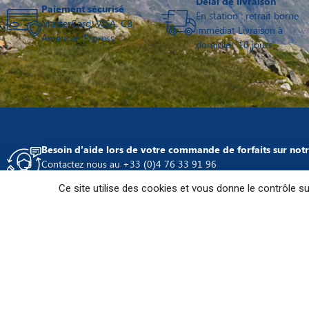
Délai de livraison
Paiement sécurisé
En station : retrait borne
MasterCard, VISA, CB,
immédiat Livraison à
American Express
domicile : 10 jours
Besoin d’aide lors de votre commande de forfaits sur notre
Contactez nous au +33 (0)4 76 33 91 96
Du lundi au vendredi de 9h à 17h, weekend et jours fériés de 9
Ce site utilise des cookies et vous donne le contrôle s
INFORMATIONS
Nous contacter