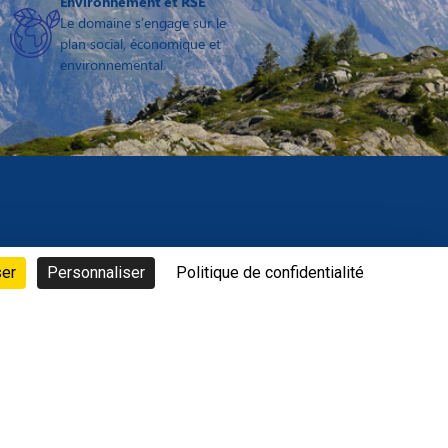
Environnement et RSE
Le domaine s'engage sur le
plan social, économique et
environnemental
ser
Personnaliser
Politique de confidentialité
A PROPOS
Qui sommes nous ?