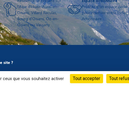
Résidence secondaire sur
Espace actionnaire
l'Alpe d'Huez, Auris-en-
Profitez d'un espace dédié
Oisans, Villard Reculas,
pour réserver votre forfait
Bourg d'Oisans, Oz-en-
Actionnaire.
Oisans ou Vaujany
 site ?
h à 13h
Tout accepter
Tout refu
ur ceux que vous souhaitez activer