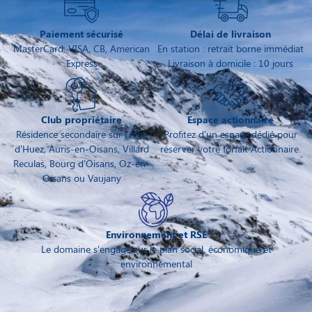
Paiement sécurisé
Délai de livraison
MasterCard, VISA, CB, American
En station : retrait borne immédiat
Express
Livraison à domicile : 10 jours
Club propriétaire
Espace actionnaire
Résidence secondaire sur l'Alpe
Profitez d'un espace dédié pour
d'Huez, Auris-en-Oisans, Villard
réserver votre forfait Actionnaire.
Reculas, Bourg d'Oisans, Oz-en-
Oisans ou Vaujany
Environnement et RSE
Le domaine s'engage sur le plan social, économique et
environnemental