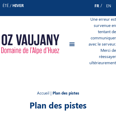
Panneau de gestion des cookies
ÉTÉ
/
HIVER
FR
EN
Une erreur est
survenue en
tentant de
communiquer
avec le serveur.
Merci de
réessayer
ultérieurement
Accueil
|
Plan des pistes
Plan des pistes