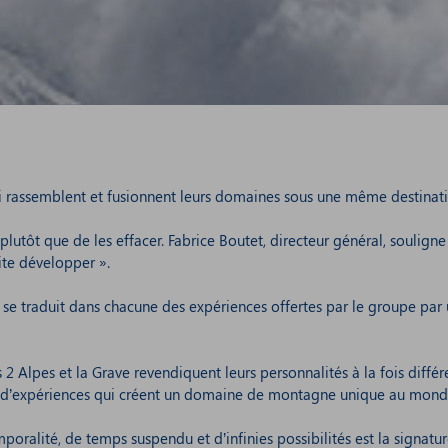
i rassemblent et fusionnent leurs domaines sous une même destinat
ôt que de les effacer. Fabrice Boutet, directeur général, souligne :
ite développer ».
 se traduit dans chacune des expériences offertes par le groupe par
s 2 Alpes et la Grave revendiquent leurs personnalités à la fois diff
nité d’expériences qui créent un domaine de montagne unique au mond
emporalité, de temps suspendu et d’infinies possibilités est la sign