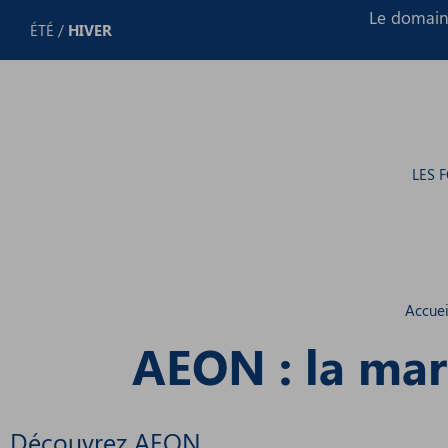
Panneau de gestion des cookies
Le domaine
ÉTÉ
/
HIVER
LES 
Accuei
AEON : la ma
Découvrez AEON